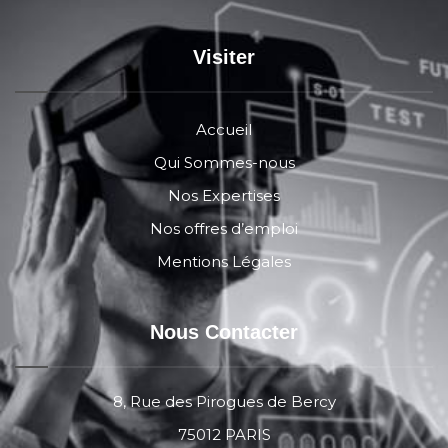
Visiter
Accueil
Qui Sommes-nous
Nos Expertises
Nos offres d’emploi
Mentions Légales
Nous Contacter
8, Rue des Pirogues de Bercy
75012 PARIS